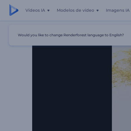
Vídeos IA
Modelos de vídeo
Imagens IA
Início
Templates
Intro Com Partículas Cintilantes
Would you like to change Renderforest language to English?