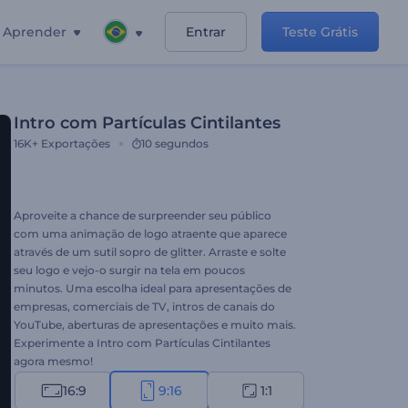
Aprender
Entrar
Teste Grátis
Intro com Partículas Cintilantes
16K+
Exportações
10 segundos
Aproveite a chance de surpreender seu público
com uma animação de logo atraente que aparece
através de um sutil sopro de glitter. Arraste e solte
seu logo e vejo-o surgir na tela em poucos
minutos. Uma escolha ideal para apresentações de
empresas, comerciais de TV, intros de canais do
YouTube, aberturas de apresentações e muito mais.
Experimente a Intro com Partículas Cintilantes
agora mesmo!
16:9
9:16
1:1