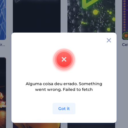
Intro com Formas Giratórias
Revelação Suave de Logo com Luz
Logotipo Explosão Molecular
Alguma coisa deu errado. Something
went wrong. Failed to fetch
Got it