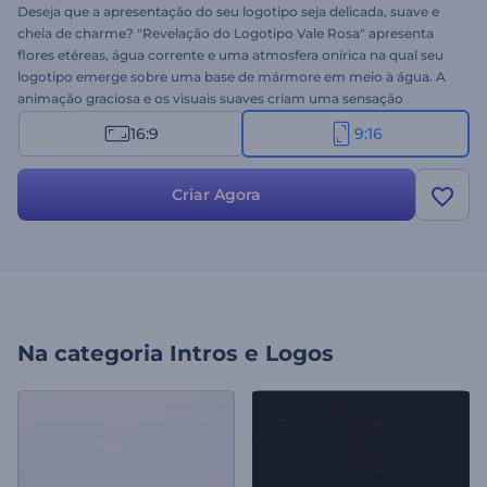
Deseja que a apresentação do seu logotipo seja delicada, suave e
cheia de charme? "Revelação do Logotipo Vale Rosa" apresenta
flores etéreas, água corrente e uma atmosfera onírica na qual seu
logotipo emerge sobre uma base de mármore em meio à água. A
animação graciosa e os visuais suaves criam uma sensação
relaxante em toda a cena. Perfeito para apresentações de marca
16:9
9:16
sofisticadas e serenas. Personalize em minutos adicionando seu
logotipo, nome da marca, slogan e música de fundo. Experimente
agora!
Criar Agora
Na categoria
Intros e Logos