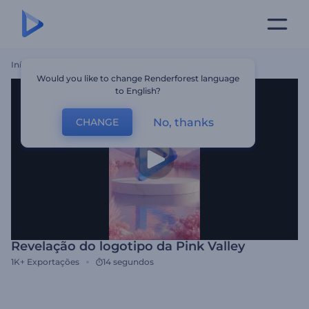
Início
Templates
Revelação Do Logotipo Da Pink Valley
Would you like to change Renderforest language
to English?
No, thanks
CHANGE
Revelação do logotipo da Pink Valley
1K+
Exportações
14 segundos