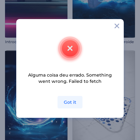
I
ntrodução com Trilhas de Velocidade de Carro
Introdução à queda de asteroide
Alguma coisa deu errado. Something
went wrong. Failed to fetch
Got it