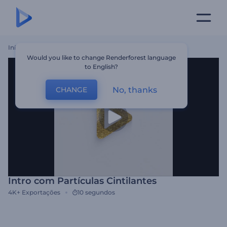
Início
Templates
Intro Com Partículas Cintilantes
Would you like to change Renderforest language
to English?
No, thanks
CHANGE
Intro com Partículas Cintilantes
4K+
Exportações
10 segundos