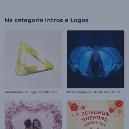
Na categoria
Intros e Logos
R
evelação de Logo Metálico Limpo
I
ntrodução da Borboleta Brilhante