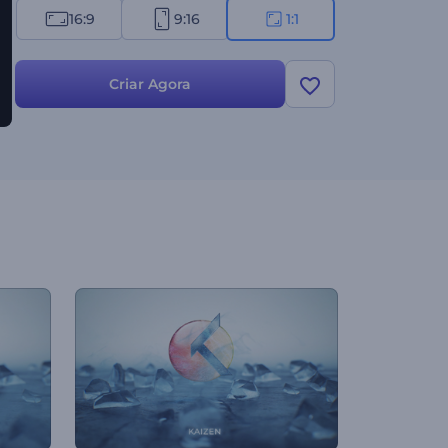
16:9
9:16
1:1
Criar Agora