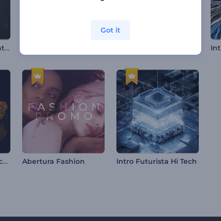
Got it
Revelação Impactante de Logotipo
Introdução ao Dragão Brilhante
Logo Neon Congelado
Intro Cinematográfica com Carro
Abertura Fashion
Intro Futurista Hi Tech