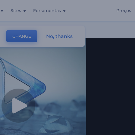
Sites
Ferramentas
Preços
De Gelo
No, thanks
CHANGE