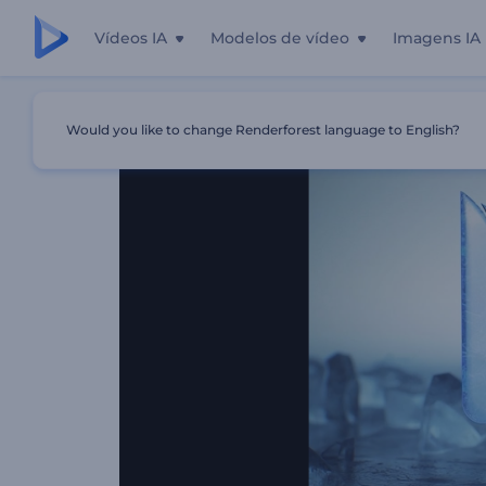
Vídeos IA
Modelos de vídeo
Imagens IA
Início
Templates
Apresentação De Logotipo Explosão 
Would you like to change Renderforest language to English?