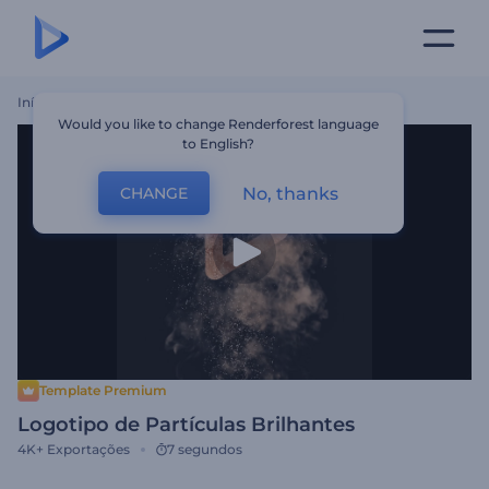
Início
Templates
Logotipo De Partículas Brilhantes
Would you like to change Renderforest language
to English?
No, thanks
CHANGE
Template Premium
Logotipo de Partículas Brilhantes
4K+
Exportações
7 segundos