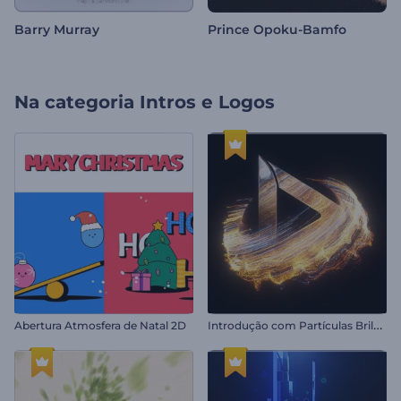
Barry Murray
Prince Opoku-Bamfo
Na categoria
Intros e Logos
I
ntrodução com Partículas Brilhantes Giratórias
Abertura Atmosfera de Natal 2D