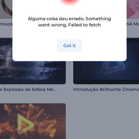
Alguma coisa deu errado. Something
Apresentação de Logo - Estética de Mármore
went wrong. Failed to fetch
Got it
Intro de Explosão de Esfera Metálica