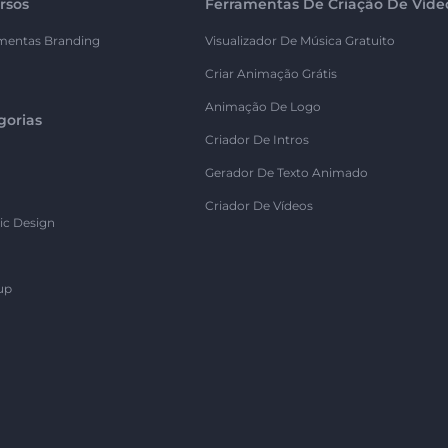
rsos
Ferramentas De Criação De Víde
mentas Branding
Visualizador De Música Gratuito
Criar Animação Grátis
Animação De Logo
gorias
Criador De Intros
Gerador De Texto Animado
Criador De Vídeos
ic Design
up