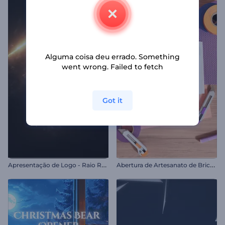
Alguma coisa deu errado. Something
went wrong. Failed to fetch
Got it
A
presentação de Logo - Raio Reluzente
A
bertura de Artesanato de Bricolagem