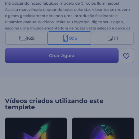
Introduzindo nosso fabuloso modelo de Circulos Iluminados!
Assista maravilhado enquando bolas coloridas vibrantes se movem
e giram graciosamente criando uma introdução fascinante e
dinâmica para seus vídeos. Insira seu logotipo, digite seu slogan,
escolha uma música encantadora de nossa vasta seleção e deixe os
círculos iluminarem o seu conteúdo em uma apresentação
16:9
9:16
1:1
visualmente cativante. Perfeito para introduções de concertos ou
festas, aberturas comerciais, vídeos promocionais e muitos outros
projetos. Crie agora mesmo e conquiste sua audiência logo de cara!
Criar Agora
Vídeos criados utilizando este
template