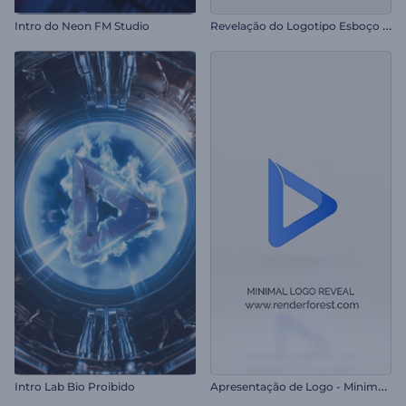
R
evelação do Logotipo Esboço em Evolução
Intro do Neon FM Studio
A
presentação de Logo - Minimalista
Intro Lab Bio Proibido