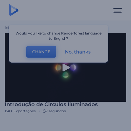
Início
Templates
Introdução De Circulos Iluminados
Would you like to change Renderforest language
to English?
No, thanks
CHANGE
Introdução de Circulos Iluminados
15K+
Exportações
7 segundos