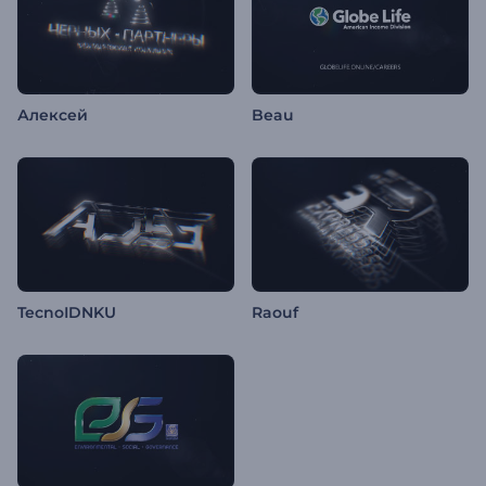
Алексей
Beau
TecnoIDNKU
Raouf