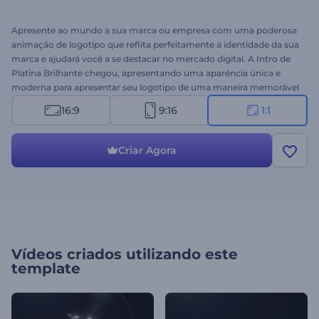
Apresente ao mundo a sua marca ou empresa com uma poderosa
animação de logotipo que reflita perfeitamente a identidade da sua
marca e ajudará você a se destacar no mercado digital. A Intro de
Platina Brilhante chegou, apresentando uma aparência única e
moderna para apresentar seu logotipo de uma maneira memorável
e atrair muitos clientes em potencial para sua empresa, marca ou
16:9
9:16
1:1
serviço. Tudo o que você precisa fazer é enviar o seu logotipo,
escrever o nome e o slogan da sua empresa e aguardar alguns
minutos para obter uma abertura em vídeo animada
Criar Agora
profissionalmente. Ideal para promoções de produtos ou serviços,
vídeos corporativos, apresentações de empresas, intros ou vinhetas
de canais, comerciais de TV e muito mais. Experimente agora!
Vídeos criados utilizando este
template