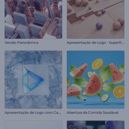
A
presentação de Logo - Superfície de Mosaico
Versão Panorâmica
A
presentação de Logo com Cacos de Vidro
Abertura de Comida Saudável