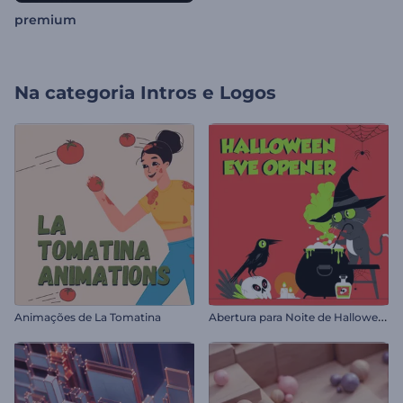
premium
Na categoria
Intros e Logos
A
bertura para Noite de Halloween
Animações de La Tomatina