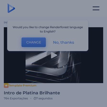
Início
Templates
Intro De Platina Brilhante
Would you like to change Renderforest language
to English?
No, thanks
CHANGE
Template Premium
Intro de Platina Brilhante
764
Exportações
7 segundos