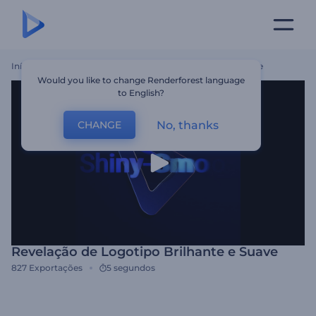
Início
Templates
Revelação De Logotipo Brilhante E Suave
Would you like to change Renderforest language
to English?
No, thanks
CHANGE
Revelação de Logotipo Brilhante e Suave
827
Exportações
5 segundos