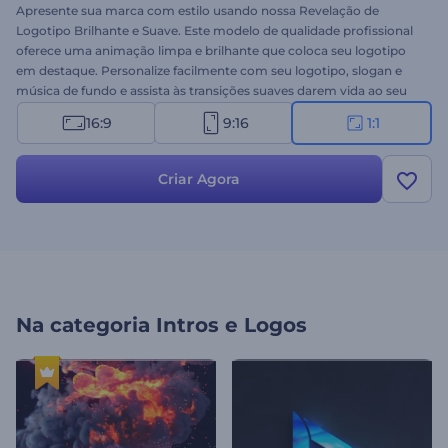
Apresente sua marca com estilo usando nossa Revelação de
Logotipo Brilhante e Suave. Este modelo de qualidade profissional
oferece uma animação limpa e brilhante que coloca seu logotipo
em destaque. Personalize facilmente com seu logotipo, slogan e
música de fundo e assista às transições suaves darem vida ao seu
logotipo. Ideal para campanhas de marketing, introduções de
16:9
9:16
1:1
vídeo, branding da empresa, aberturas de apresentações e muito
mais. Crie agora e faça sua marca brilhar hoje!
Criar Agora
Na categoria
Intros e Logos