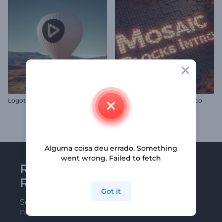
Logotipo - Balão de Ar Quente
Intro com Blocos de Mosaico
Alguma coisa deu errado. Something
went wrong. Failed to fetch
Receba a newsletter da
Renderforest
Got it
Seja um dos primeiros a receber
nossas últimas novidades e ofertas