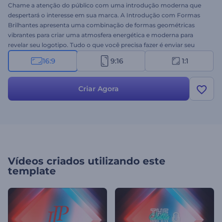
Chame a atenção do público com uma introdução moderna que
despertará o interesse em sua marca. A Introdução com Formas
Brilhantes apresenta uma combinação de formas geométricas
vibrantes para criar uma atmosfera energética e moderna para
revelar seu logotipo. Tudo o que você precisa fazer é enviar seu
logotipo, escrever seu slogan e aguardar alguns minutos para obter
16:9
9:16
1:1
sua introdução animada profissionalmente. Ideal para
apresentações de empresas, introduções de canais do YouTube,
apresentações corporativas, comerciais de TV e muito mais. Use
Criar Agora
este template de vídeo fascinante para adicionar a quantidade
perfeita de vibração e energia aos seus projetos. Experimente
agora!
Vídeos criados utilizando este
template