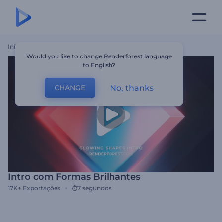
Início
Templates
Intro Com Formas Brilhantes
Would you like to change Renderforest language
to English?
No, thanks
CHANGE
Intro com Formas Brilhantes
17K+
Exportações
7 segundos