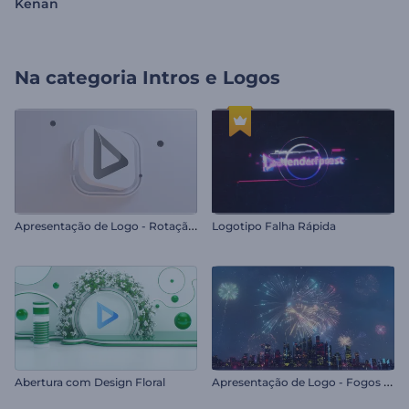
Kenan
Na categoria
Intros e Logos
A
presentação de Logo - Rotação Minimalista
Logotipo Falha Rápida
A
presentação de Logo - Fogos de Artifício
Abertura com Design Floral