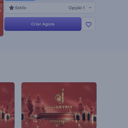
e muito mais. Crie agora e deixe a magia das festas
Estilo
Opção 1
começar!
Criar Agora