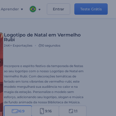
Aprender
Entrar
Teste Grátis
Logotipo de Natal em Vermelho
Rubi
24K+
Exportações
10 segundos
Incorpore o espírito festivo da temporada de festas
ao seu logotipo com o nosso Logotipo de Natal em
Vermelho Rubi. Com decorações temáticas de
feriado em tons vibrantes de vermelho-rubi, este
modelo mergulhará sua audiência no calor e na
magia da estação. Personalize o modelo sem
esforço, adicionando seu logotipo, slogan e música
de fundo animada da nossa Biblioteca de Música.
Perfeito para campanhas de marketing de fim de
16:9
9:16
1:1
ano, promoções sazonais, vídeos de cumprimentos