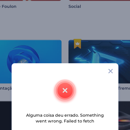
 Foulon
Social
Apresentação de Logo - Linhas Giratórias
Alguma coisa deu errado. Something
went wrong. Failed to fetch