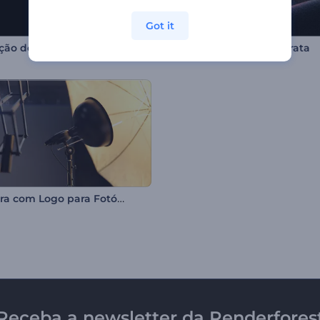
Got it
Revelação de Logo com Glitch Rápido
Intro de Distorção Abstrata
Abertura com Logo para Fotógrafos
Receba a newsletter da Renderfores