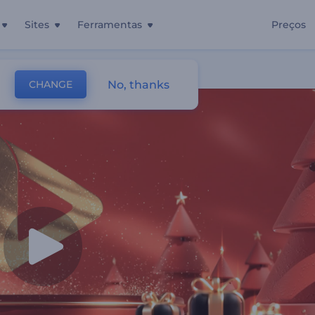
Sites
Ferramentas
Preços
No, thanks
CHANGE