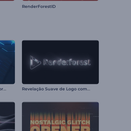
RenderForestID
Animação de Logotipo Tremor Neon
Revelação Suave de Logo com Luz