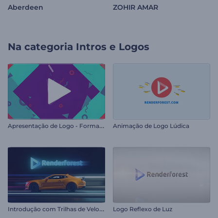
Aberdeen
ZOHIR AMAR
Na categoria
Intros e Logos
A
presentação de Logo - Formas Abstratas
Animação de Logo Lúdica
I
ntrodução com Trilhas de Velocidade de Carro
Logo Reflexo de Luz