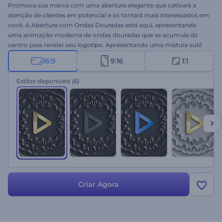
Promova sua marca com uma abertura elegante que cativará a
atenção de clientes em potencial e os tornará mais interessados ​​em
você. A Abertura com Ondas Douradas está aqui, apresentando
uma animação moderna de ondas douradas que se acumula do
centro para revelar seu logotipo. Apresentando uma mistura sutil
de ondas pretas e douradas, esta abertura moderna certamente
16:9
9:16
1:1
fará com que qualquer projeto comercial seja um sucesso. Reserve
um minuto para fazer o upload do seu logotipo, escreva seu slogan
Estilos disponíveis
(6)
e aguarde alguns minutos para criar sua abertura animada
profissionalmente. Ideal para aberturas corporativas, lançamentos
de produtos, promoções de salões de joalheria e muito mais.
Adicione um toque elegante ao seu projeto e cause uma impressão
duradoura no seu público-alvo com esta abertura moderna. Dê
uma chance agora!
Criar Agora