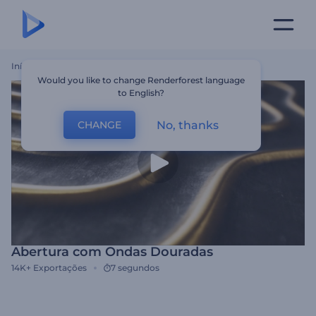
Início
Templates
Abertura Com Ondas Douradas
Would you like to change Renderforest language
to English?
No, thanks
CHANGE
Abertura com Ondas Douradas
14K+
Exportações
7 segundos