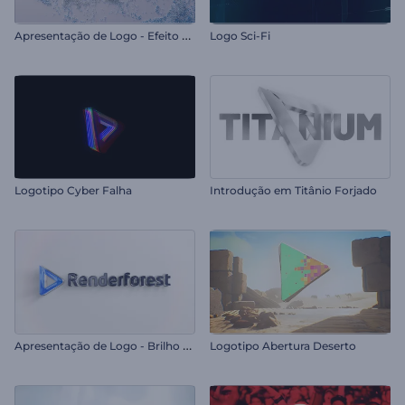
A
presentação de Logo - Efeito Arenoso
Logo Sci-Fi
Logotipo Cyber Falha
Introdução em Titânio Forjado
A
presentação de Logo - Brilho Elegante
Logotipo Abertura Deserto