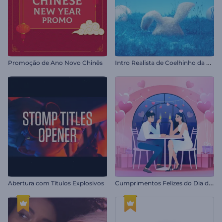
I
ntro Realista de Coelhinho da Páscoa
Promoção de Ano Novo Chinês
C
umprimentos Felizes do Dia dos Namorados
Abertura com Títulos Explosivos