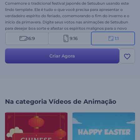
Comemore o tradicional festival japonês de Setsubun usando este
lindo template. Ele é tudo o que você precisa para apresentar o
verdadeiro espírito do feriado, comemorando o fim do inverno e o
início da primavera. Digite seus votos nas animações de Setsubun
para desejar boa sorte e afastar os espíritos malignos para o novo
ano. Envie seu logotipo, digite suas mensagens e crie uma
16:9
9:16
1:1
animação profissional em vídeo em poucos cliques. Ideal para
mensagens em vídeo, celebrações de feriado, aberturas de
apresentações e muito mais. Experimente agora!
Criar Agora
Na categoria
Vídeos de Animação