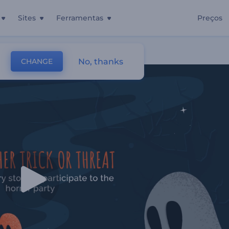
Sites
Ferramentas
Preços
een
No, thanks
CHANGE