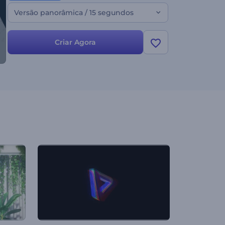
Versão panorâmica / 15 segundos
Criar Agora