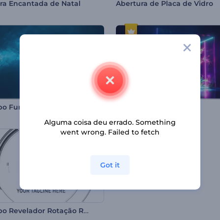
ra Encantada de Natal
Abertura de Placa de Vidro
po Fundo do Mar
Logo Tropical Neon
Alguma coisa deu errado. Something
went wrong. Failed to fetch
Got it
Logotipo Revelador Rotação Rápida