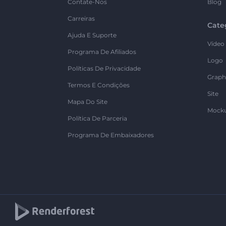
Contate-Nos
Blog
Carreiras
Cate
Ajuda E Suporte
Vídeo
Programa De Afiliados
Logo
Políticas De Privacidade
Graph
Termos E Condições
Site
Mapa Do Site
Mock
Política De Parceria
Programa De Embaixadores