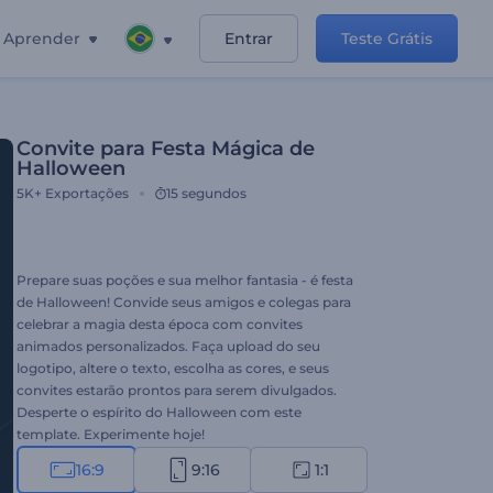
Aprender
Entrar
Teste Grátis
Convite para Festa Mágica de
Halloween
5K+
Exportações
15 segundos
Prepare suas poções e sua melhor fantasia - é festa
de Halloween! Convide seus amigos e colegas para
celebrar a magia desta época com convites
animados personalizados. Faça upload do seu
logotipo, altere o texto, escolha as cores, e seus
convites estarão prontos para serem divulgados.
Desperte o espírito do Halloween com este
template. Experimente hoje!
16:9
9:16
1:1