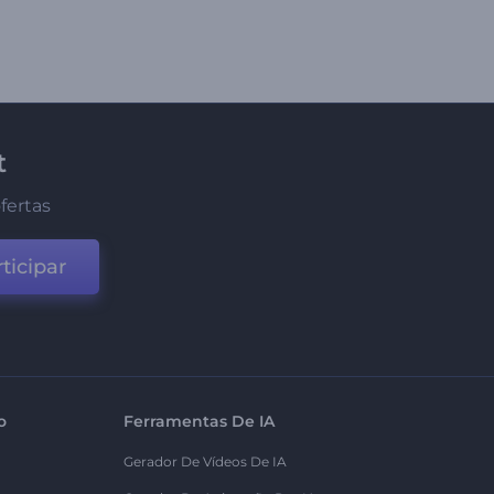
t
fertas
ticipar
o
Ferramentas De IA
Gerador De Vídeos De IA