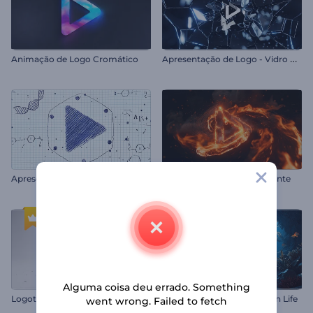
A
presentação de Logo - Vidro Quebrado
Animação de Logo Cromático
A
presentação de Logo - Desenhos Científicos
Introdução ao Vórtice Ardente
Alguma coisa deu errado. Something
Logotipo Lingote Esmagador
Logotipo revelado da Ocean Life
went wrong. Failed to fetch