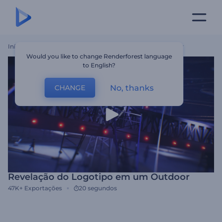
Início
Templates
Revelação Do Logotipo Em Um Outdoor
Would you like to change Renderforest language
to English?
No, thanks
CHANGE
Revelação do Logotipo em um Outdoor
47K+
Exportações
20 segundos