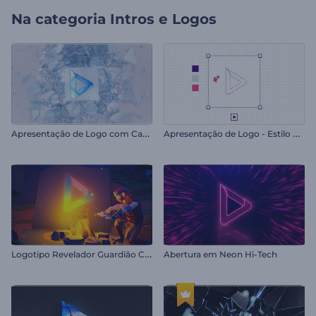
Na categoria
Intros e Logos
A
presentação de Logo com Cacos de Vidro
A
presentação de Logo - Estilo Designer
L
ogotipo Revelador Guardião Corredor
Abertura em Neon Hi-Tech