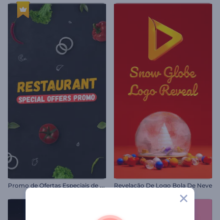
P
romo de Ofertas Especiais de Restaurante
Revelação De Logo Bola De Neve