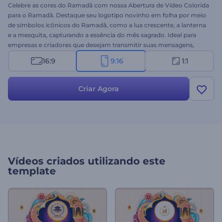
Celebre as cores do Ramadã com nossa Abertura de Vídeo Colorida
para o Ramadã. Destaque seu logotipo novinho em folha por meio
de símbolos icônicos do Ramadã, como a lua crescente, a lanterna
e a mesquita, capturando a essência do mês sagrado. Ideal para
empresas e criadores que desejam transmitir suas mensagens,
cumprimentos ou promoções do Ramadã com visuais vibrantes.
16:9
9:16
1:1
Personalize com seu logotipo, insira seus textos e adicione uma
trilha sonora animada para completar a atmosfera festiva. Crie
agora e espalhe o espírito do Ramadã!
Criar Agora
Vídeos criados utilizando este
template