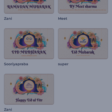
Zani
Meet
Sooriyapraba
super
Zani