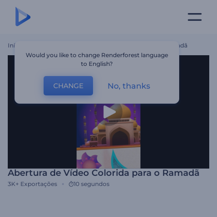
Início
Templates
Abertura De Vídeo Colorida Para O Ramadã
Would you like to change Renderforest language
to English?
No, thanks
CHANGE
Abertura de Vídeo Colorida para o Ramadã
3K+
Exportações
10 segundos