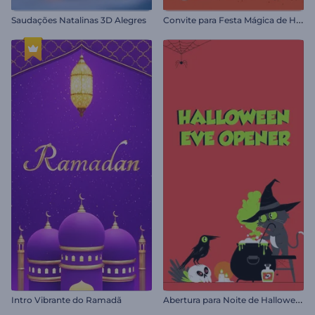
C
onvite para Festa Mágica de Halloween
Saudações Natalinas 3D Alegres
A
bertura para Noite de Halloween
Intro Vibrante do Ramadã