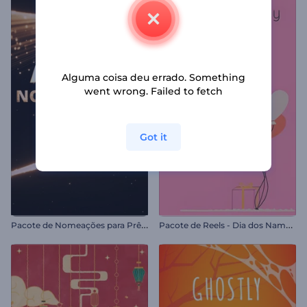
Alguma coisa deu errado. Something
went wrong. Failed to fetch
Got it
P
acote de Nomeações para Prêmios
P
acote de Reels - Dia dos Namorados