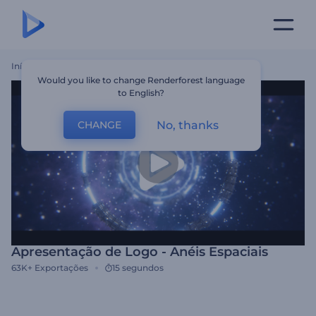
Início
Templates
Apresentação De Logo - Anéis Espaciais
Would you like to change Renderforest language
to English?
No, thanks
CHANGE
Apresentação de Logo - Anéis Espaciais
63K+
Exportações
15 segundos