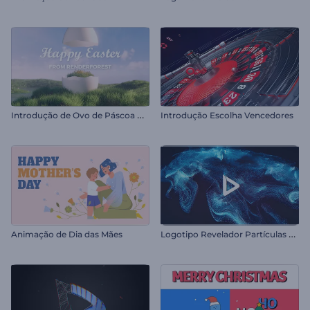
I
ntrodução de Ovo de Páscoa Rachado
Introdução Escolha Vencedores
L
ogotipo Revelador Partículas Girando
Animação de Dia das Mães