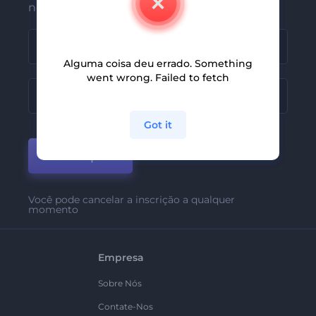
nossas últimas novidades e ofertas
Alguma coisa deu errado. Something
went wrong. Failed to fetch
Got it
Participar
Você pode cancelar a inscrição a qualquer
momento
Empresa
Sobre Nós
Contate-Nos