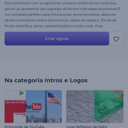
Esta animação com a captura do universo profundo em toda sua
glória vai apresentar seu logotipo da forma mais especial possível! É
um template perfeito para introduções, encerramentos, abertura
de documentários sobre astronomia, vídeos do espaço, filmes de
ficção científica, séries, apresentações e muito mais. Para
personalizá-lo basta carregar seu logotipo, alterar o texto, adicionar
sua faixa de música e seu projeto incrível estará pronto.
Criar Agora
Experimente grátis!
Na categoria
Intros e Logos
Promoção de YouTube
Logo Reflexivo de Vidro