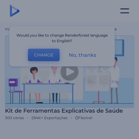
Início
Templates
Kit De Ferramentas Explicativas De Saúde
Would you like to change Renderforest language
to English?
No, thanks
CHANGE
Kit de Ferramentas Explicativas de Saúde
300
cenas
294K+
Exportações
Flexível