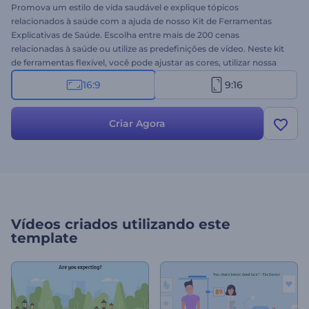
Promova um estilo de vida saudável e explique tópicos
relacionados à saúde com a ajuda de nosso Kit de Ferramentas
Explicativas de Saúde. Escolha entre mais de 200 cenas
relacionadas à saúde ou utilize as predefinições de vídeo. Neste kit
de ferramentas flexível, você pode ajustar as cores, utilizar nossa
enorme biblioteca de músicas, definir a duração das cenas, editar
16:9
9:16
os suportes de texto, imagem e muito mais. É ideal para clínicas
médicas, hospitais, agências de saúde, serviços médicos e outros
negócios relacionados. Aumente a conscientização sobre tópicos
Criar Agora
importantes com um vídeo de animação informativo. Experimente
este template agora mesmo!
Vídeos criados utilizando este
template