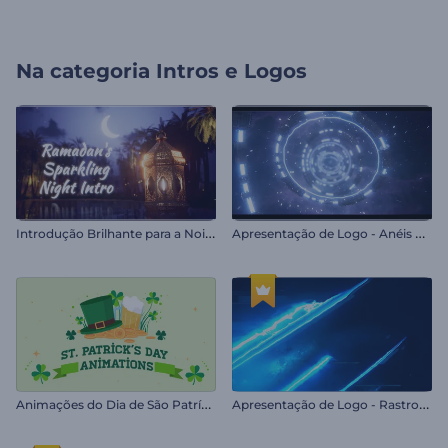
Na categoria
Intros e Logos
I
ntrodução Brilhante para a Noite do Ramadã
A
presentação de Logo - Anéis Espaciais
A
nimações do Dia de São Patrício
A
presentação de Logo - Rastros Iluminados