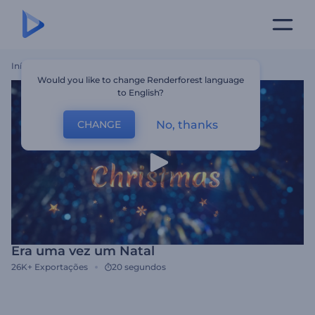
Início
Templates
Era Uma Vez Um Natal
Would you like to change Renderforest language
to English?
No, thanks
CHANGE
Era uma vez um Natal
26K+
Exportações
20 segundos