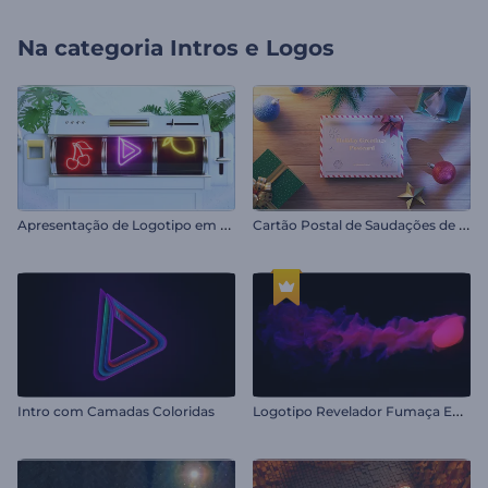
Na categoria
Intros e Logos
A
presentação de Logotipo em um Caça-Níquel
C
artão Postal de Saudações de Férias
L
ogotipo Revelador Fumaça Enigmática
Intro com Camadas Coloridas