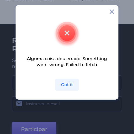
Receba a newsletter da
Renderforest
Alguma coisa deu errado. Something
Seja um dos primeiros a receber
went wrong. Failed to fetch
nossas últimas novidades e ofertas
Got it
Participar