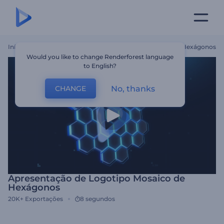
Início
Templates
Apresentação De Logotipo Mosaico De Hexágonos
Would you like to change Renderforest language
to English?
No, thanks
CHANGE
Apresentação de Logotipo Mosaico de
Hexágonos
20K+
Exportações
8 segundos