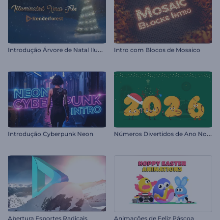
I
ntrodução Árvore de Natal Iluminada
Intro com Blocos de Mosaico
N
úmeros Divertidos de Ano Novo
Introdução Cyberpunk Neon
Abertura Esportes Radicais
Animações de Feliz Páscoa