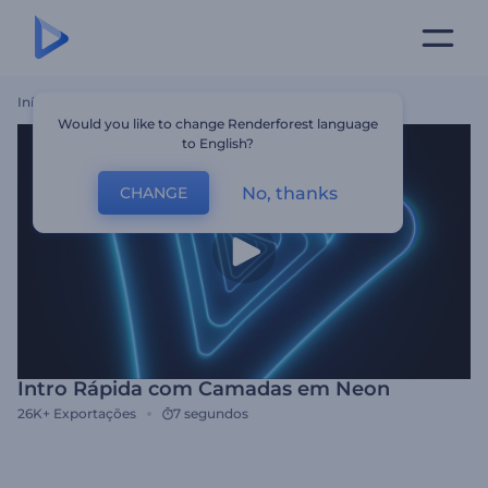
Início
Templates
Intro Rápida Com Camadas Em Neon
Would you like to change Renderforest language
to English?
No, thanks
CHANGE
Intro Rápida com Camadas em Neon
26K+
Exportações
7 segundos