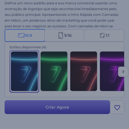
Defina um novo padrão para a sua marca comercial usando uma
animação de logotipo que seja reconhecível imediatamente pelo
seu público principal. Apresentando a Intro Rápida com Camadas
em Néon, um poderoso ativo de marketing que você pode usar
para levar o seu negócio ao sucesso. Com camadas de néon se
afastando, esta introdução certamente causará um impacto
16:9
9:16
1:1
excepcional em seus espectadores e trará mais interesse para sua
empresa. Tudo o que você precisa fazer é enviar o seu logotipo,
Estilos disponíveis
(4)
escolher o estilo que preferir, escrever seu slogan e aguardar alguns
minutos para obter sua introdução animada profissionalmente.
Ideal para apresentações de empresas, promoções de produtos ou
serviços, aberturas de apresentações, introduções de canais,
vinhetas comerciais e muito mais. Dê uma chance agora!
Criar Agora