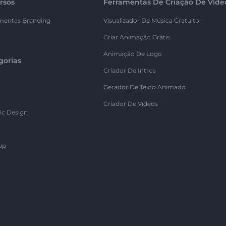
rsos
Ferramentas De Criação De Víde
mentas Branding
Visualizador De Música Gratuito
Criar Animação Grátis
Animação De Logo
gorias
Criador De Intros
Gerador De Texto Animado
Criador De Vídeos
ic Design
up