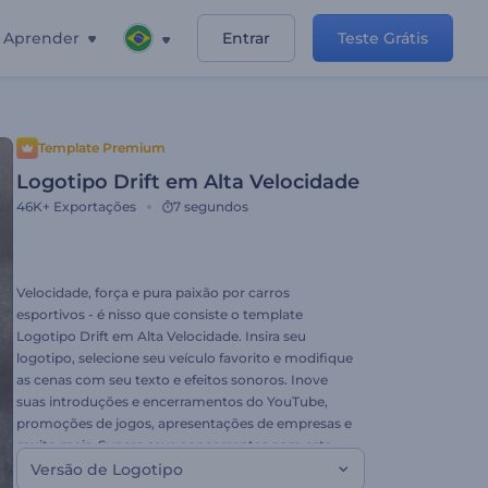
Aprender
Entrar
Teste Grátis
Template Premium
Logotipo Drift em Alta Velocidade
46K+
Exportações
7 segundos
Velocidade, força e pura paixão por carros
esportivos - é nisso que consiste o template
Logotipo Drift em Alta Velocidade. Insira seu
logotipo, selecione seu veículo favorito e modifique
as cenas com seu texto e efeitos sonoros. Inove
suas introduções e encerramentos do YouTube,
promoções de jogos, apresentações de empresas e
muito mais. Supere seus concorrentes com esta
animação hoje!
Versão de Logotipo