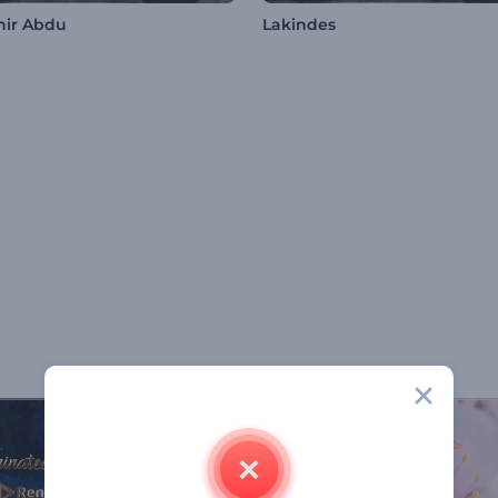
hir Abdu
Lakindes