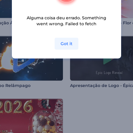
Alguma coisa deu errado. Something
Introdução Árvore de Natal Iluminada
went wrong. Failed to fetch
Got it
ipo Relâmpago
Apresentação de Logo - Épic