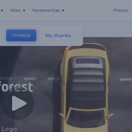
Sites
Ferramentas
Preços
No, thanks
CHANGE