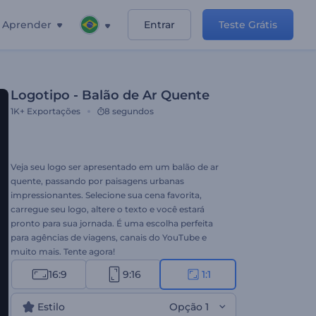
Aprender
Entrar
Teste Grátis
Logotipo - Balão de Ar Quente
1K+
Exportações
8 segundos
Veja seu logo ser apresentado em um balão de ar
quente, passando por paisagens urbanas
impressionantes. Selecione sua cena favorita,
carregue seu logo, altere o texto e você estará
pronto para sua jornada. É uma escolha perfeita
para agências de viagens, canais do YouTube e
muito mais. Tente agora!
16:9
9:16
1:1
Estilo
Opção 1