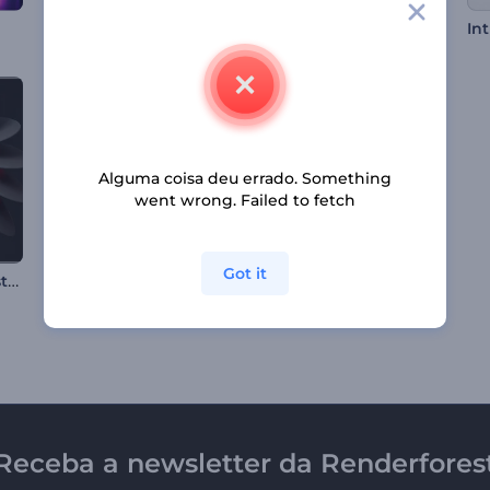
Apresentação de Logo - Mistério Neon
Abertura do Ramadã Mubarak
Alguma coisa deu errado. Something
went wrong. Failed to fetch
Got it
Intro de Formas Abstratas Giratórias
Abertura de Natal com Globo de Neve
Liquid Glass Logo Reveal
Receba a newsletter da Renderfores