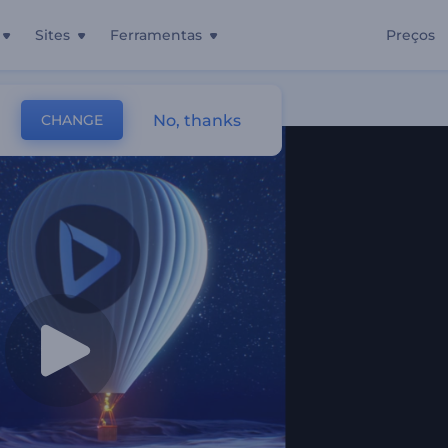
Sites
Ferramentas
Preços
No, thanks
CHANGE