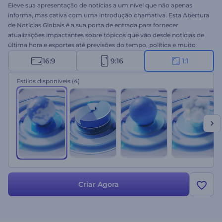
Eleve sua apresentação de notícias a um nível que não apenas
informa, mas cativa com uma introdução chamativa. Esta Abertura
de Notícias Globais é a sua porta de entrada para fornecer
atualizações impactantes sobre tópicos que vão desde notícias de
última hora e esportes até previsões do tempo, política e muito
mais. Com suas animações profissionais, este modelo garante que
16:9
9:16
1:1
seu conteúdo de notícias se destaque e alcance reconhecimento
internacional. Selecione a versão que corresponde ao gênero das
Estilos disponíveis
(4)
suas notícias, faça o upload do seu logotipo, digite seu texto e
espere alguns segundos por uma abertura de notícias única que se
destaca no meio do ruído. Crie agora mesmo!
Criar Agora