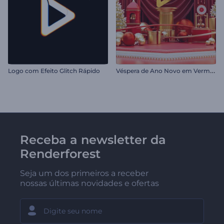
V
éspera de Ano Novo em Vermelho
Logo com Efeito Glitch Rápido
Receba a newsletter da
Renderforest
Seja um dos primeiros a receber
nossas últimas novidades e ofertas