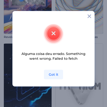
R
evelação do logotipo da Pastel Art
Intro com Formas Simétricas
Alguma coisa deu errado. Something
went wrong. Failed to fetch
Got it