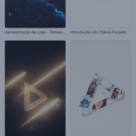
A
presentação de Logo - Tempestade
Introdução em Titânio Forjado