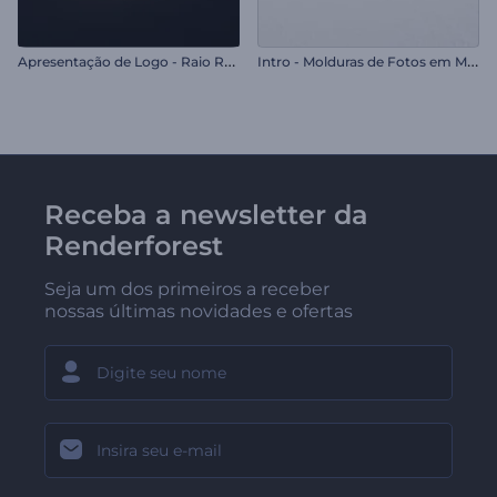
A
presentação de Logo - Raio Reluzente
I
ntro - Molduras de Fotos em Mosaico
Receba a newsletter da
Renderforest
Seja um dos primeiros a receber
nossas últimas novidades e ofertas