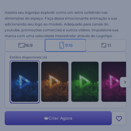
Assista seu logotipo explodir como um astro colidindo nas
dimensões do espaço. Faça dessa emocionante animação a sua
adicionando seu logo ao modelo. Adequado para canais do
youtube, promoções comerciais e outros vídeos. Impulsione sua
marca com uma velocidade interestrelar através do Logotipo
Explosão Hiperespaço. Teste grátis!
16:9
9:16
1:1
Estilos disponíveis
(4)
Criar Agora