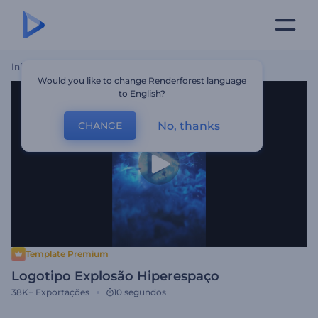
Início
Templates
Logotipo Explosão Hiperespaço
Would you like to change Renderforest language
to English?
No, thanks
CHANGE
Template Premium
Logotipo Explosão Hiperespaço
38K+
Exportações
10 segundos