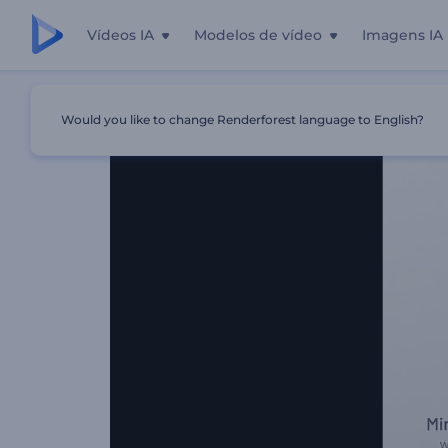
Vídeos IA
Modelos de vídeo
Imagens IA
Início
Templates
Introdução Com Contornos Minimalis
Would you like to change Renderforest language to English?