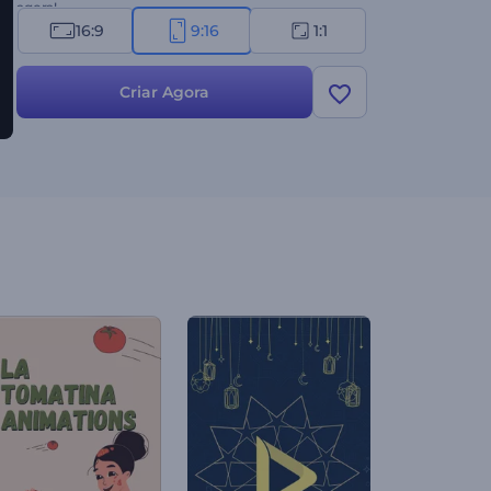
agora!
16:9
9:16
1:1
Criar Agora