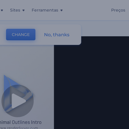
Sites
Ferramentas
Preços
tas
No, thanks
CHANGE