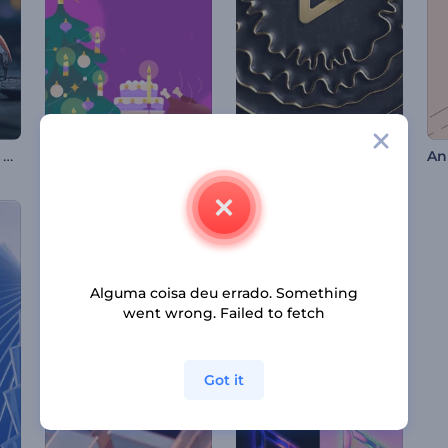
Introdução do Robô Aranha
Animações de Véspera de Natal
Abertura com Ondas Douradas
Alguma coisa deu errado. Something
went wrong. Failed to fetch
Got it