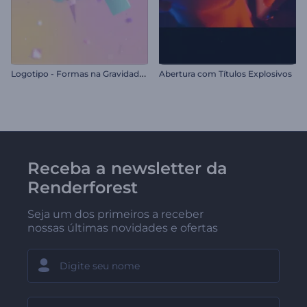
L
ogotipo - Formas na Gravidade Zero
Abertura com Títulos Explosivos
Receba a newsletter da
Renderforest
Seja um dos primeiros a receber
nossas últimas novidades e ofertas