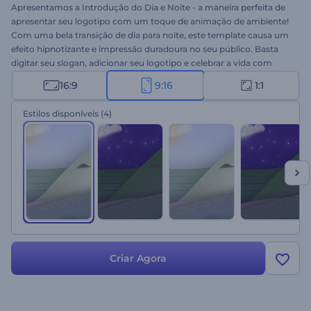
Apresentamos a Introdução do Dia e Noite - a maneira perfeita de
apresentar seu logotipo com um toque de animação de ambiente!
Com uma bela transição de dia para noite, este template causa um
efeito hipnotizante e impressão duradoura no seu público. Basta
digitar seu slogan, adicionar seu logotipo e celebrar a vida com
efeitos e transições naturais. Perfeito para divulgação de canais de
16:9
9:16
1:1
vida selvagem, comerciais de TV, aberturas de apresentação,
introduções ou vinhetas da natureza e muito mais. Experimente
Estilos disponíveis
(4)
hoje e leve seu logotipo às alturas!
Criar Agora