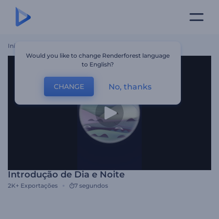
Início
Templates
Introdução De Dia E Noite
Would you like to change Renderforest language
to English?
No, thanks
CHANGE
Introdução de Dia e Noite
2K+
Exportações
7 segundos