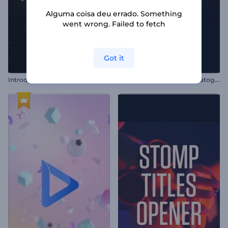
Alguma coisa deu errado. Something
went wrong. Failed to fetch
Got it
I
ntrodução Luxuosa com Partículas Douradas
L
ogotipo Partículas Cinematográficas