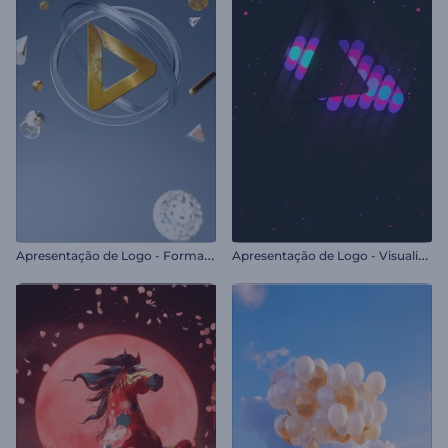
A
presentação de Logo - Formas Metálicas
A
presentação de Logo - Visualizador LED