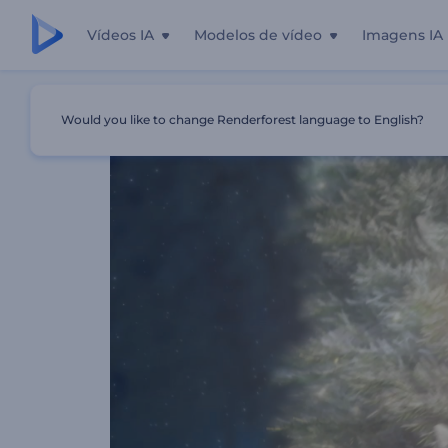
Vídeos IA
Modelos de vídeo
Imagens IA
Início
Templates
Introdução Árvore De Natal Iluminad
Would you like to change Renderforest language to English?