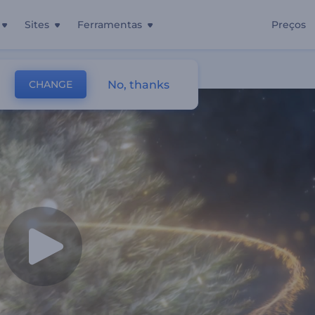
Sites
Ferramentas
Preços
a
No, thanks
CHANGE