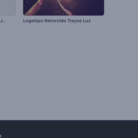
Revelação de Logo Metálico Limpo
Logotipo Retorcido Traços Luz
t