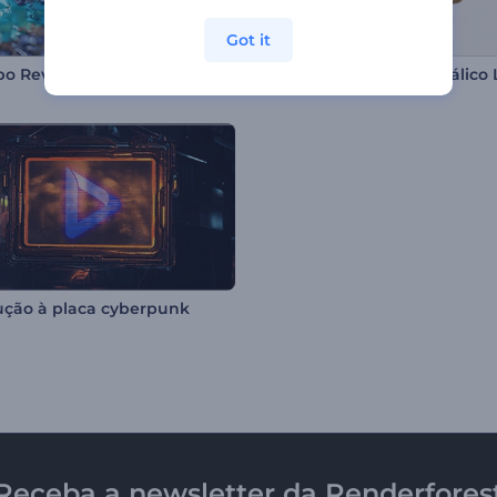
Got it
Logotipo Revelador Metal Derretido
ução à placa cyberpunk
Receba a newsletter da Renderfores