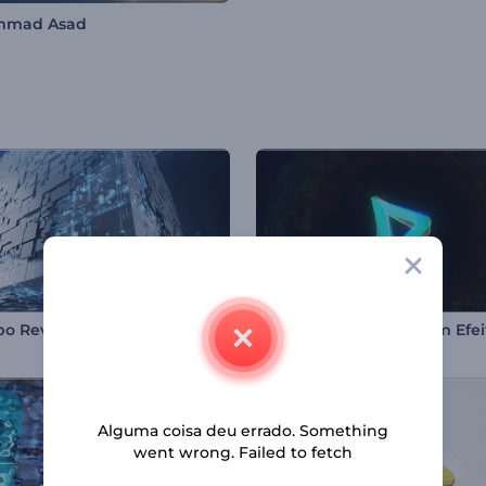
mad Asad
po Revelador Cyber Cubo
Alguma coisa deu errado. Something
went wrong. Failed to fetch