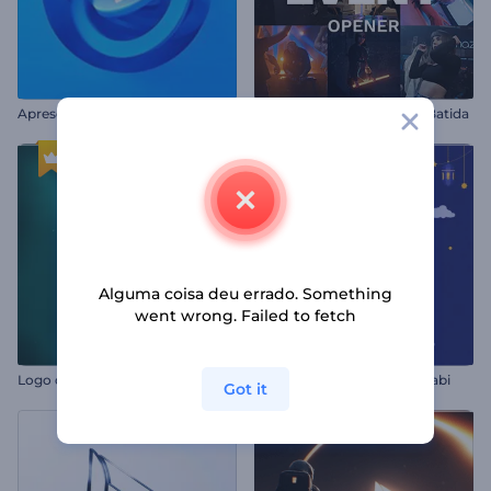
A
presentação de Logo - Linhas Giratórias
Abertura de Eventos com Batida
Alguma coisa deu errado. Something
went wrong. Failed to fetch
Logo de Neon Luminoso
Animações do Mawlid al-Nabi
Got it