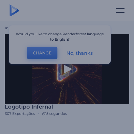
Início
Templates
Logotipo Infernal
Would you like to change Renderforest language
to English?
No, thanks
CHANGE
Logotipo Infernal
307
Exportações
15 segundos