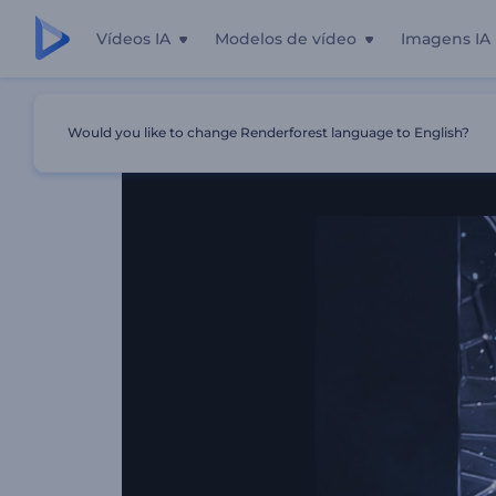
Vídeos IA
Modelos de vídeo
Imagens IA
Início
Templates
Introdução De Partículas De Chamas 
Would you like to change Renderforest language to English?