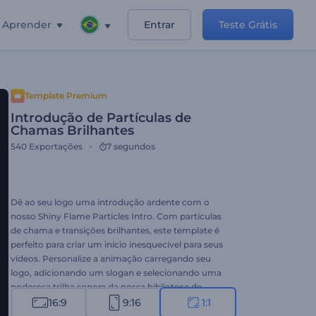
Aprender
Entrar
Teste Grátis
Template Premium
Introdução de Partículas de
Chamas Brilhantes
540
Exportações
7 segundos
Dê ao seu logo uma introdução ardente com o
nosso Shiny Flame Particles Intro. Com partículas
de chama e transições brilhantes, este template é
perfeito para criar um início inesquecível para seus
vídeos. Personalize a animação carregando seu
logo, adicionando um slogan e selecionando uma
poderosa trilha sonora da nossa biblioteca de
música. Quer você precise de uma introdução
16:9
9:16
1:1
energética para uma promoção, serviço ou