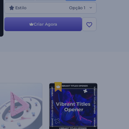
empresa, abertura de evento, ou qualquer outra
Estilo
Opção 1
coisa, este template é a sua melhor solução. Crie
agora!
Criar Agora