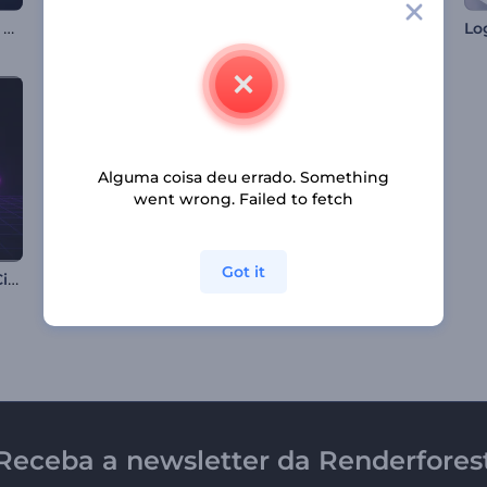
Introdução de Dia e Noite
Animações do Dia do Bodhi
Abertura de Vídeo Colorida para o Ramadã
Alguma coisa deu errado. Something
went wrong. Failed to fetch
Got it
Intro de Neon Vice City
Abertura do Ramadan com Cristal
Abertura de Natal Festivo
Receba a newsletter da Renderfores