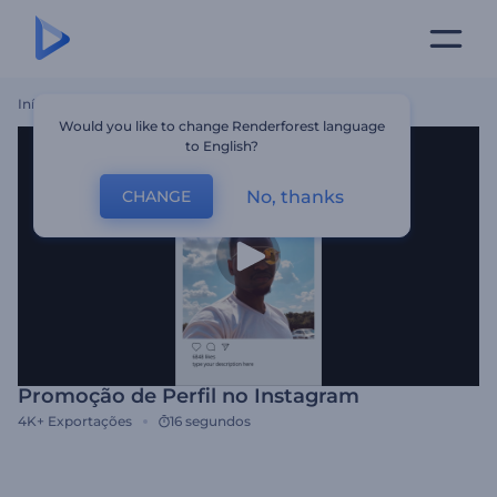
Início
Templates
Promoção De Perfil No Instagram
Would you like to change Renderforest language
to English?
No, thanks
CHANGE
Promoção de Perfil no Instagram
4K+
Exportações
16 segundos