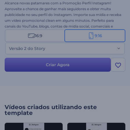
Alcance novas patamares com a Promoção Perfil Instagram!
Aproveite a chance de ganhar mais seguidores e obter muita
publicidade no seu perfil do Instagram. Importe sua mídia e receba
um vídeo promocional clean em alguns minutos. Perfeito para
canais do YouTube, blogs, contas de mídia social, comerciais e
muito mais. Promova sua conta no Instagram nos assuntos sociais
16:9
9:16
e encontre seu caminho para a fama. Crie sua história no Instagram
em segundos. É grátis!
Versão 2 do Story
Criar Agora
Vídeos criados utilizando este
template