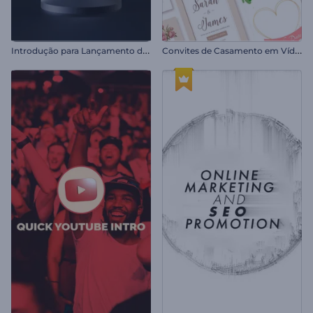
I
ntrodução para Lançamento de Podcast
C
onvites de Casamento em Vídeo