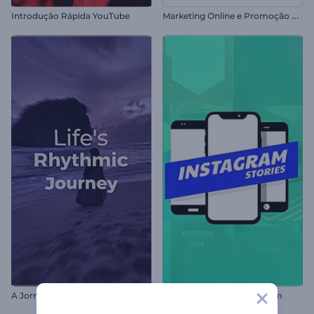
M
arketing Online e Promoção SEO
Introdução Rápida YouTube
A Jornada Rítmica da Vida
Pacote Stories do Instagram