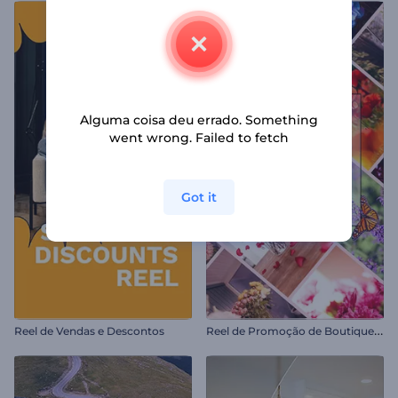
Alguma coisa deu errado. Something
went wrong. Failed to fetch
Got it
R
eel de Promoção de Boutique Floral
Reel de Vendas e Descontos