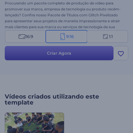
Procurando um pacote completo de produção de vídeo para
promover sua marca, empresa de tecnologia ou produto recém-
lançado? Confira nosso Pacote de Títulos com Glitch Pixelizado
para apresentar seus projetos de maneira impressionante e atrair
mais clientes para sua marca ou serviços de tecnologia da sua
empresa. O pacote apresenta uma vasta combinação dinâmica de
16:9
9:16
1:1
tipografias modernas e transições suaves com glitch, dando uma
aparência profissional aos seus promos. Escolha a cena que
combina mais com seu projeto e personalize com suas próprias
Criar Agora
imagens, vídeos e textos. Depois, é só selecionar as fontes, uma
música de fundo ou uma narração para finalizar o vídeo. Prepare-se
para conquistar o coração de novos clientes com a ajuda destes
incríveis modelos de vídeos modernos. Dê uma chance agora!
Vídeos criados utilizando este
template