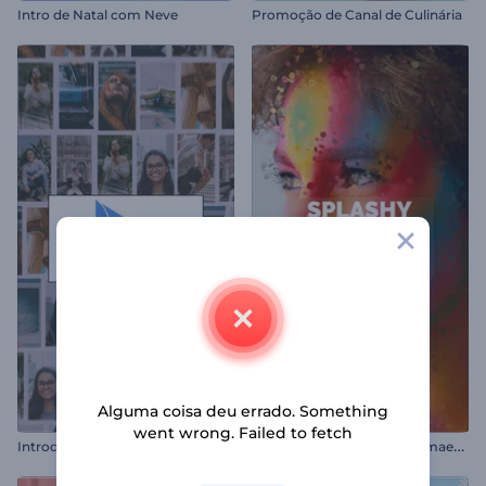
Intro de Natal com Neve
Promoção de Canal de Culinária
Alguma coisa deu errado. Something
went wrong. Failed to fetch
I
ntrodução com Quadros Deslizantes
S
lideshow de Partículas Esmaecentes