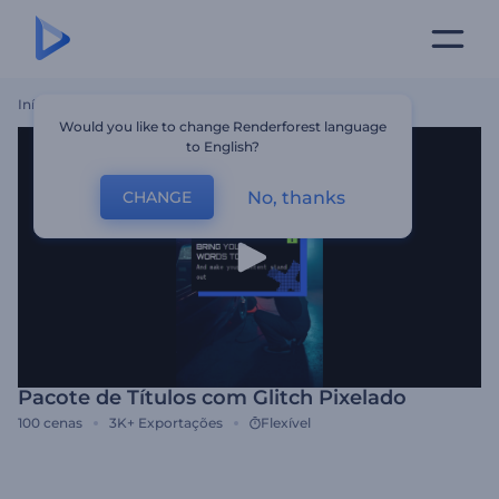
Início
Templates
Pacote De Títulos Com Glitch Pixelado
Would you like to change Renderforest language
to English?
No, thanks
CHANGE
Pacote de Títulos com Glitch Pixelado
100
cenas
3K+
Exportações
Flexível