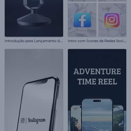
I
ntrodução para Lançamento de Podcast
I
ntro com Ícones de Redes Sociais