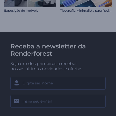
T
ipografia Minimalista para Redes Sociais
Exposição de Imóveis
Receba a newsletter da
Renderforest
Seja um dos primeiros a receber
nossas últimas novidades e ofertas