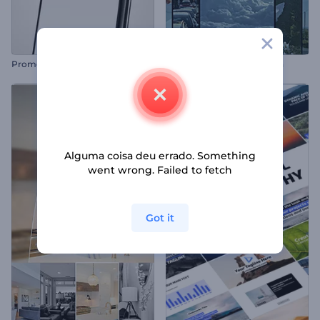
P
romoção de Perfil no Instagram
Reel de Tempo de Aventura
Alguma coisa deu errado. Something
went wrong. Failed to fetch
Got it