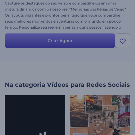
Capture os destaques do seu verão e compartilhe-os em uma
mistura dinâmica com o nosso reel "Memórias das Férias de Verão".
Os layouts vibrantes e prontos permitirão que você compartilhe
seus melhores momentos e aventuras com o mundo em pouco
tempo. Personalize seu reel em apenas alguns passos, fazendo o
upload dos seus vídeos e imagens e escolhendo uma música de
fundo animada. Com transições rápidas e design elegante, seu reel
Criar Agora
se destacará em qualquer plataforma de mídia social. Crie e
compartilhe agora!
Na categoria
Vídeos para Redes Sociais