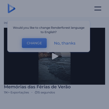
Início
Templates
Memórias Das Férias De Verão
Would you like to change Renderforest language
to English?
No, thanks
CHANGE
Memórias das Férias de Verão
11K+
Exportações
15 segundos