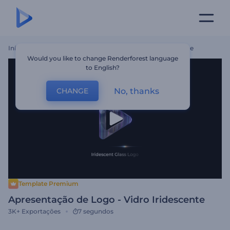
Início
Templates
Apresentação De Logo - Vidro Iridescente
Would you like to change Renderforest language
to English?
No, thanks
CHANGE
Template Premium
Apresentação de Logo - Vidro Iridescente
3K+
Exportações
7 segundos