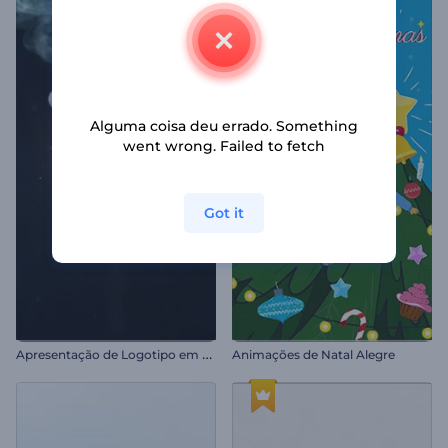
Alguma coisa deu errado. Something
went wrong. Failed to fetch
Got it
A
presentação de Logotipo em Chamas
Animações de Natal Alegre