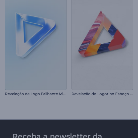
R
evelação de Logo Brilhante Minimalista
R
evelação do Logotipo Esboço em Evolução
Receba a newsletter da