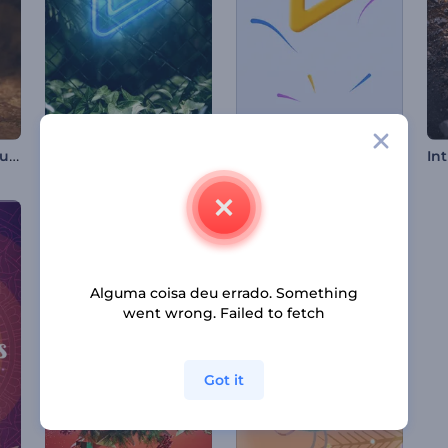
Abertura de Vídeo Luminosa para o Ramadã
Logotipo Natureza Dramática
Introdução com Linhas Coloridas Giratórias
Alguma coisa deu errado. Something
went wrong. Failed to fetch
Got it