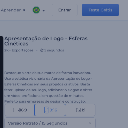
Aprender
Entrar
Teste Grátis
Apresentação de Logo - Esferas
Cinéticas
2K+
Exportações
15 segundos
Destaque a arte da sua marca de forma inovadora.
Use a estética visionária da Apresentação de Logo -
Esferas Cinéticas em seus projetos criativos. Basta
fazer upload de seu logo, adicionar o slogan e obter
um vídeo profissional em questão de minutos.
Perfeito para empresas de design e construção,
intros/outros do YouTube, projetos de marca,
16:9
9:16
1:1
apresentações corporativas e muito outros
projetos. Dê uma chance a este template agora!
Versão Retrato / 15 Segundos