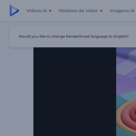
Vídeos IA
Modelos de vídeo
Imagens IA
Início
Templates
Apresentação De Logo - Esferas Cinét
Would you like to change Renderforest language to English?