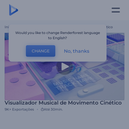
Início
Templates
Visualizador Musical De Movimento Cinético
Would you like to change Renderforest language
to English?
No, thanks
CHANGE
Visualizador Musical de Movimento Cinético
9K+
Exportações
Até 30min.