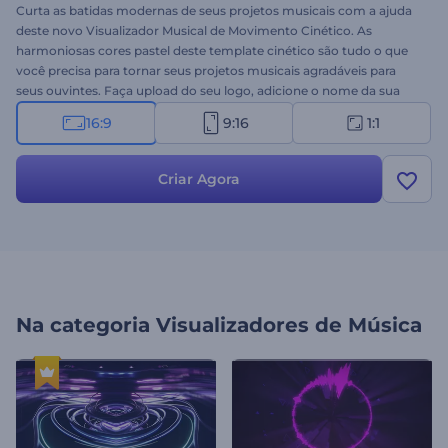
Curta as batidas modernas de seus projetos musicais com a ajuda
deste novo Visualizador Musical de Movimento Cinético. As
harmoniosas cores pastel deste template cinético são tudo o que
você precisa para tornar seus projetos musicais agradáveis para
seus ouvintes. Faça upload do seu logo, adicione o nome da sua
faixa e prepare-se para criar um visualizador profissional em apenas
16:9
9:16
1:1
alguns cliques. Perfeito para lançamentos de singles, promoções de
álbuns, canais de música e muito mais. Faça o público pular com
seu visualizador de música de ponta. Experimente agora!
Criar Agora
Na categoria
Visualizadores de Música