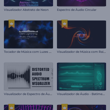
Visualizador Abstrato de Neon
Espectro de Áudio Circular
T
ocador de Música com Luzes Escuras
V
isualizador de Música com Raios em Chamas
V
isualizador de Espectro de Áudio Distorcido
V
isualizador de Áudio - Batimentos Cardíacos