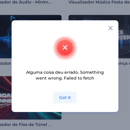
Visualizador de Áudio - Minimalista
Visualizador de Batidas Florescente
Alguma coisa deu errado. Something
went wrong. Failed to fetch
Got it
Visualizador de Fios de Túnel Neon