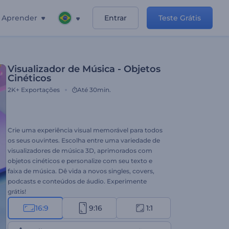
Aprender
Entrar
Teste Grátis
Visualizador de Música - Objetos
Cinéticos
2K+
Exportações
Até 30min.
Crie uma experiência visual memorável para todos
os seus ouvintes. Escolha entre uma variedade de
visualizadores de música 3D, aprimorados com
objetos cinéticos e personalize com seu texto e
faixa de música. Dê vida a novos singles, covers,
podcasts e conteúdos de áudio. Experimente
grátis!
16:9
9:16
1:1