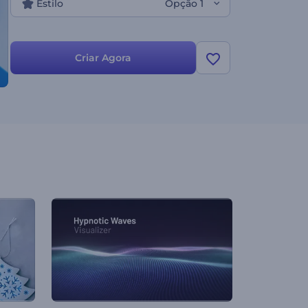
Estilo
Opção 1
Criar Agora