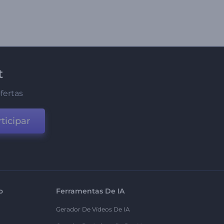
t
fertas
ticipar
o
Ferramentas De IA
Gerador De Vídeos De IA