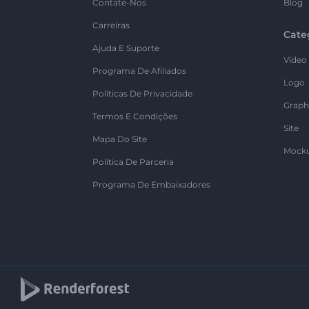
Contate-Nos
Blog
Carreiras
Cate
Ajuda E Suporte
Vídeo
Programa De Afiliados
Logo
Políticas De Privacidade
Graph
Termos E Condições
Site
Mapa Do Site
Mock
Política De Parceria
Programa De Embaixadores