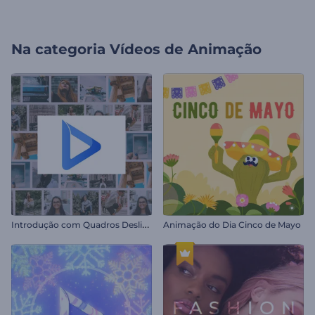
Na categoria
Vídeos de Animação
I
ntrodução com Quadros Deslizantes
Animação do Dia Cinco de Mayo