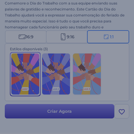
Comemore o Dia do Trabalho com a sua equipe enviando suas
palavras de gratidão e reconhecimento. Este Cartão do Dia do
Trabalho ajudará você a expressar sua comemoração do feriado de
maneira muito especial. Isso é tudo o que você precisa para
homenagear cada funcionário pelo seu trabalho duro e
contribuição diária. Envie seu logotipo, digite sua mensagem e
16:9
9:16
1:1
aguarde alguns minutos para obter seu vídeo profissional. Mostre
seu reconhecimento pelo trabalho duro de cada funcionário de
Estilos disponíveis
(3)
maneira única. Experimente este modelo agora mesmo!
Criar Agora