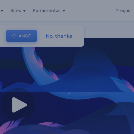
Sites
Ferramentas
Preços
No, thanks
CHANGE