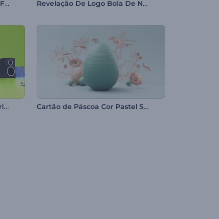
Pacote de Títulos Dinâmicos Fortes
Revelação De Logo Bola De Neve
Cartão Animado de Aniversário 3D
Cartão de Páscoa Cor Pastel Suave