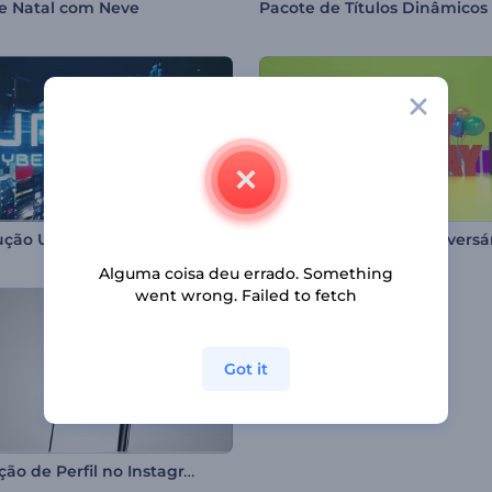
de Natal com Neve
ução Urban Cyberpunk
Alguma coisa deu errado. Something
went wrong. Failed to fetch
Got it
Promoção de Perfil no Instagram