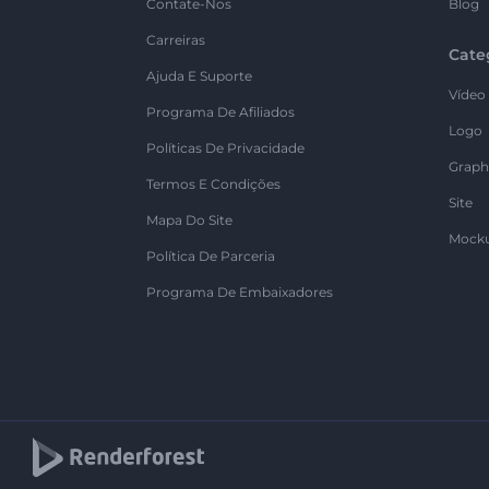
Contate-Nos
Blog
Carreiras
Cate
Ajuda E Suporte
Vídeo
Programa De Afiliados
Logo
Políticas De Privacidade
Graph
Termos E Condições
Site
Mapa Do Site
Mock
Política De Parceria
Programa De Embaixadores