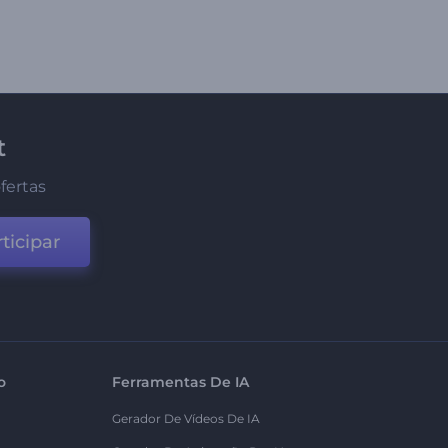
t
fertas
ticipar
o
Ferramentas De IA
Gerador De Vídeos De IA