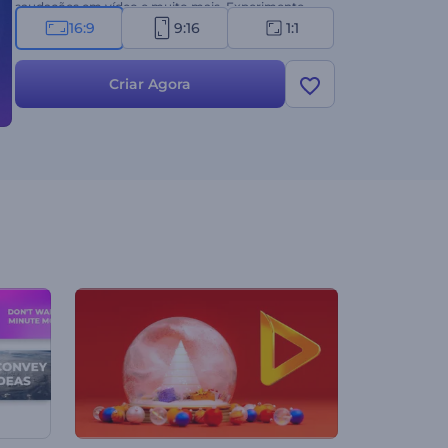
saudações em vídeo e muito mais. Experimente
agora!
16:9
9:16
1:1
Criar Agora