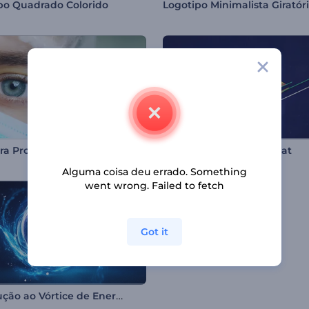
po Quadrado Colorido
Logotipo Minimalista Giratór
ra Promoção Médica
Logotipo Geométrico Flat
Alguma coisa deu errado. Something
went wrong. Failed to fetch
Got it
Introdução ao Vórtice de Energia