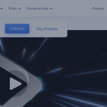
Sites
Ferramentas
Preços
dade Da Luz
No, thanks
CHANGE