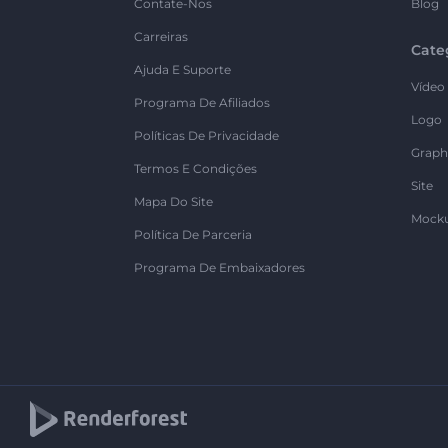
Contate-Nos
Blog
Carreiras
Cate
Ajuda E Suporte
Vídeo
Programa De Afiliados
Logo
Políticas De Privacidade
Graph
Termos E Condições
Site
Mapa Do Site
Mock
Política De Parceria
Programa De Embaixadores