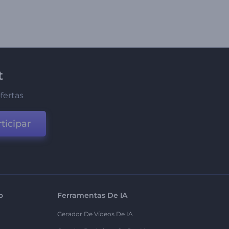
t
fertas
ticipar
o
Ferramentas De IA
Gerador De Vídeos De IA