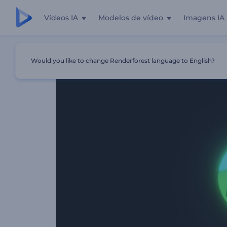
Vídeos IA
Modelos de vídeo
Imagens IA
Início
Templates
Apresentação De Logotipo Líquido N
Would you like to change Renderforest language to English?