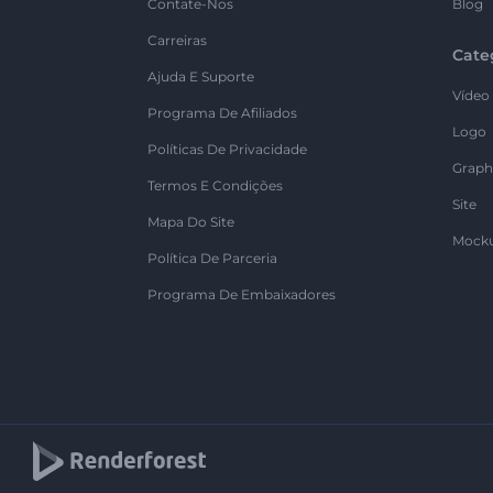
Contate-Nos
Blog
Carreiras
Cate
Ajuda E Suporte
Vídeo
Programa De Afiliados
Logo
Políticas De Privacidade
Graph
Termos E Condições
Site
Mapa Do Site
Mock
Política De Parceria
Programa De Embaixadores