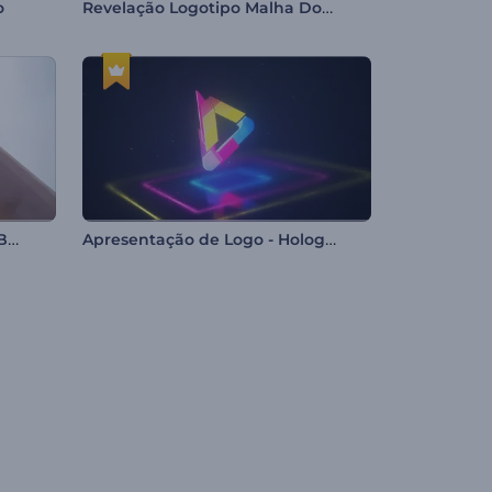
Revelação Logotipo Malha Dourada
o
Animação Logotipo Taco de Beisebol
Apresentação de Logo - Holograma Colorido