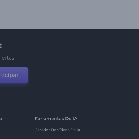
t
fertas
ticipar
o
Ferramentas De IA
Gerador De Vídeos De IA