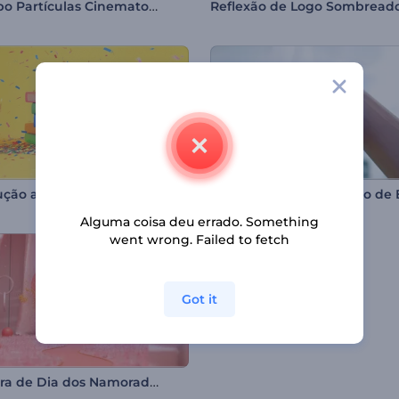
Logotipo Partículas Cinematográficas
Reflexão de Logo Sombread
Introdução ao Dia da Formatura
Alguma coisa deu errado. Something
went wrong. Failed to fetch
Got it
Abertura de Dia dos Namorados