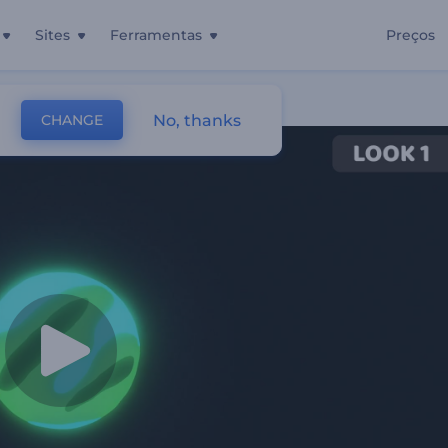
Sites
Ferramentas
Preços
eon
No, thanks
CHANGE