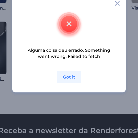
Visualizador com Túnel Luminoso
Visualizador de Músicas com Partículas
Visualizador de Loop de Túnel Infinito.
Alguma coisa deu errado. Something
went wrong. Failed to fetch
Got it
Visualizador de Áudio para Podcast
Promoção Álbum de Música Minimalista
Visualizador de Música Cyber Beats
Receba a newsletter da Renderfores