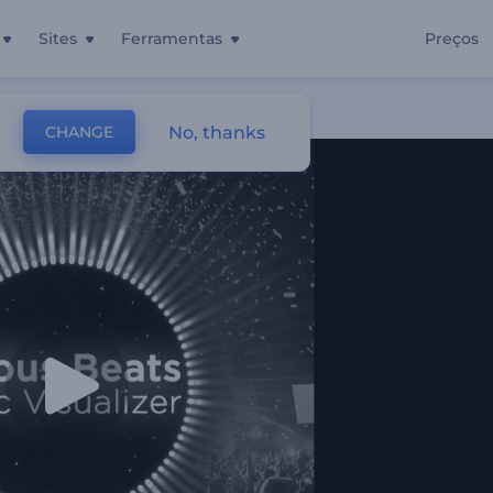
Sites
Ferramentas
Preços
nosas
No, thanks
CHANGE