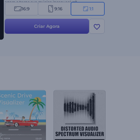
agora e torne sua música inesquecível!
16:9
9:16
1:1
Criar Agora