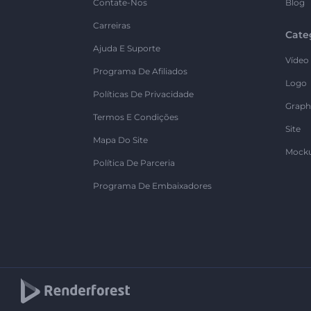
Contate-Nos
Blog
Carreiras
Cate
Ajuda E Suporte
Vídeo
Programa De Afiliados
Logo
Políticas De Privacidade
Graph
Termos E Condições
Site
Mapa Do Site
Mock
Política De Parceria
Programa De Embaixadores