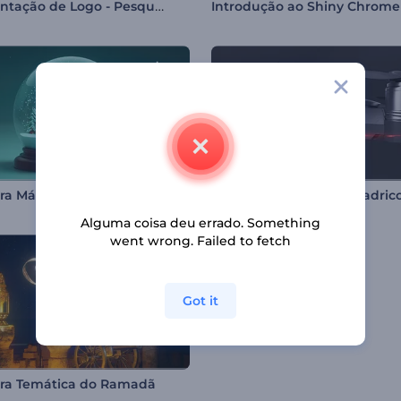
Apresentação de Logo - Pesquisa na Internet
Introdução ao Shiny Chrome
Abertura Mágica do Globo de Neve
Alguma coisa deu errado. Something
went wrong. Failed to fetch
Got it
ra Temática do Ramadã