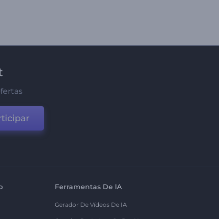
t
fertas
ticipar
o
Ferramentas De IA
Gerador De Vídeos De IA