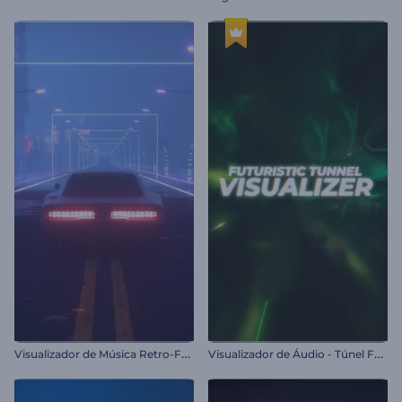
V
isualizador de Música Retro-Futurista
V
isualizador de Áudio - Túnel Futurista