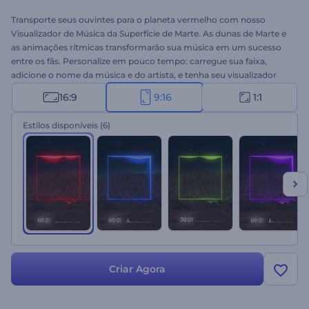
Transporte seus ouvintes para o planeta vermelho com nosso
Visualizador de Música da Superfície de Marte. As dunas de Marte e
as animações rítmicas transformarão sua música em um sucesso
entre os fãs. Personalize em pouco tempo: carregue sua faixa,
adicione o nome da música e do artista, e tenha seu visualizador
pronto em segundos. Perfeito para eventos ao vivo, canais do
16:9
9:16
1:1
YouTube, plataformas de mídia social, shows de música e muito
mais. Crie agora e mantenha seus ouvintes conectados do início ao
Estilos disponíveis
(6)
fim!
Criar Agora