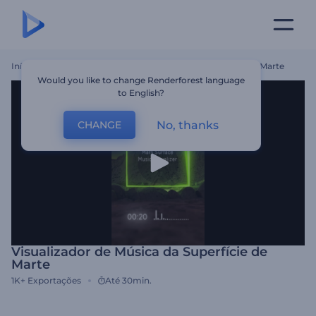
Início
Templates
Visualizador De Música Da Superfície De Marte
Would you like to change Renderforest language
to English?
No, thanks
CHANGE
Visualizador de Música da Superfície de
Marte
1K+
Exportações
Até 30min.