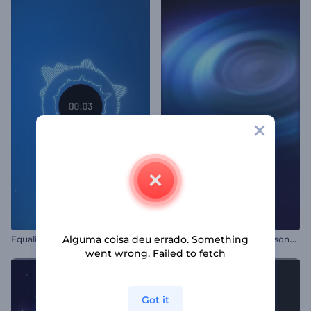
E
qualizador Circular com Ondas Sonoras
V
isualizador de Áudio - Ressonância Sonora
Alguma coisa deu errado. Something
went wrong. Failed to fetch
Got it