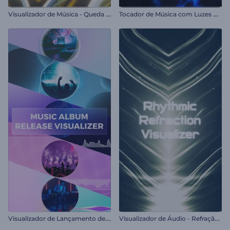
V
isualizador de Música - Queda em Loop
T
ocador de Música com Luzes Escuras
V
isualizador de Lançamento de Álbum de Música
V
isualizador de Áudio - Refração Rítmica