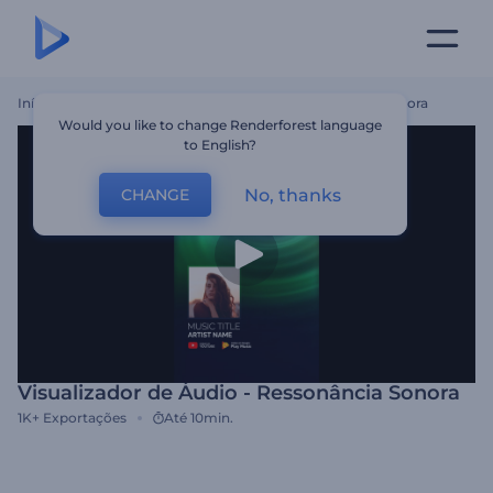
Início
Templates
Visualizador De Áudio - Ressonância Sonora
Would you like to change Renderforest language
to English?
No, thanks
CHANGE
Visualizador de Áudio - Ressonância Sonora
1K+
Exportações
Até 10min.