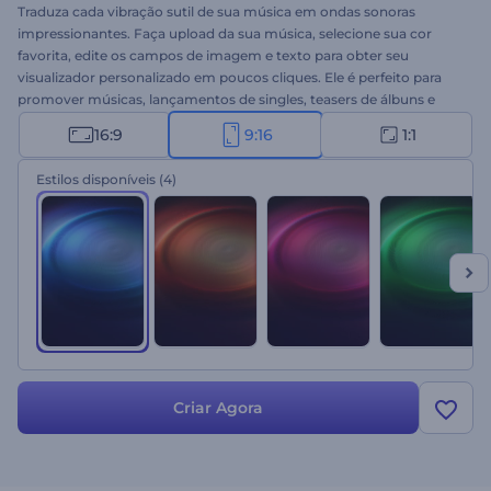
Traduza cada vibração sutil de sua música em ondas sonoras
impressionantes. Faça upload da sua música, selecione sua cor
favorita, edite os campos de imagem e texto para obter seu
visualizador personalizado em poucos cliques. Ele é perfeito para
promover músicas, lançamentos de singles, teasers de álbuns e
muito mais. Crie seu projeto hoje mesmo!
16:9
9:16
1:1
Estilos disponíveis
(4)
Criar Agora