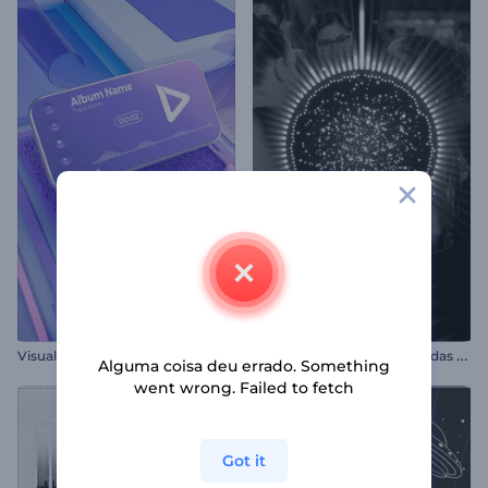
V
isualizador Musical de Movimento Cinético
V
isualizador de Música Batidas Luminosas
Alguma coisa deu errado. Something
went wrong. Failed to fetch
Got it