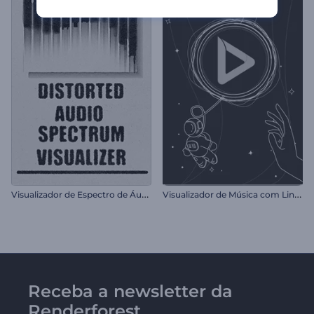
V
isualizador de Espectro de Áudio Distorcido
V
isualizador de Música com Linhas Cósmicas
Receba a newsletter da
Renderforest