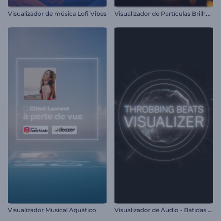
V
isualizador de Partículas Brilhantes
Visualizador de música Lofi Vibes
V
isualizador de Áudio - Batidas Pulsantes
Visualizador Musical Aquático