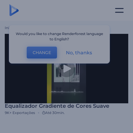
Início
Templates
Equalizador Gradiente De Cores Suave
Would you like to change Renderforest language
to English?
No, thanks
CHANGE
Equalizador Gradiente de Cores Suave
9K+
Exportações
Até 30min.