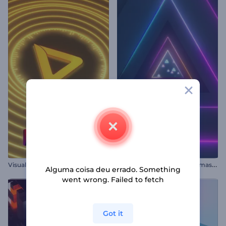
V
isualizador de Músicas com Batidas Onduladas
V
isualizador de Áudio - Formas Pulsantes em Neon
Alguma coisa deu errado. Something
went wrong. Failed to fetch
Got it