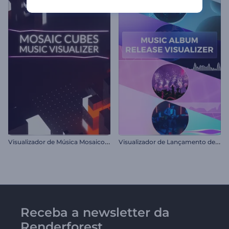
V
isualizador de Música Mosaico de Cubos
V
isualizador de Lançamento de Álbum de Música
Receba a newsletter da
Renderforest