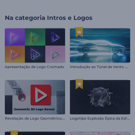
Na categoria
Intros e Logos
I
ntrodução ao Túnel de Vento Automotivo
Apresentação de Logo Cromado
R
evelação de Logo Geométrico 3D
L
ogotipo Explosão Épica da Esfera