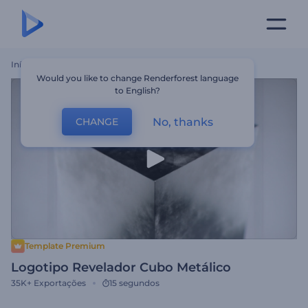
Início
Templates
Logotipo Revelador Cubo Metálico
Would you like to change Renderforest language
to English?
No, thanks
CHANGE
Template Premium
Logotipo Revelador Cubo Metálico
35K+
Exportações
15 segundos