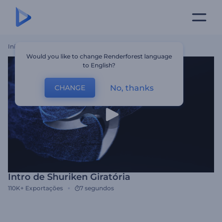
Início
Templates
Intro De Shuriken Giratória
Would you like to change Renderforest language
to English?
No, thanks
CHANGE
Intro de Shuriken Giratória
110K+
Exportações
7 segundos