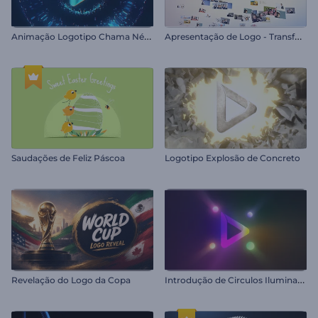
A
nimação Logotipo Chama Néon
A
presentação de Logo - Transformação de Imagem
Saudações de Feliz Páscoa
Logotipo Explosão de Concreto
I
ntrodução de Circulos Iluminados
Revelação do Logo da Copa