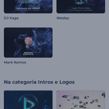
DJ Xage
Wesley
Mark Ramos
Na categoria
Intros e Logos