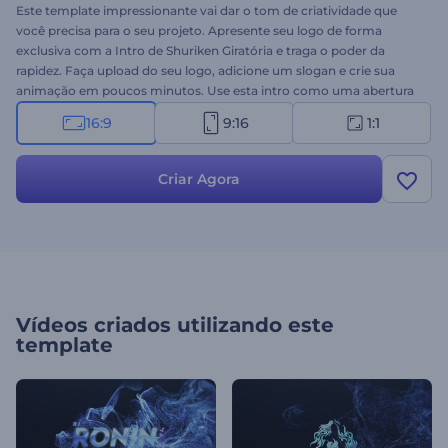
Este template impressionante vai dar o tom de criatividade que
você precisa para o seu projeto. Apresente seu logo de forma
exclusiva com a Intro de Shuriken Giratória e traga o poder da
rapidez. Faça upload do seu logo, adicione um slogan e crie sua
animação em poucos minutos. Use esta intro como uma abertura
para sua empresa ou apresentação corporativa, promoções,
16:9
9:16
1:1
projetos de marca e muito mais projetos. Experimente agora!
Criar Agora
Vídeos criados utilizando este
template