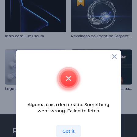
R
evelação do Logotipo Serpente Hi-Tech
Intro com Luz Escura
L
ogotipo com Fumaça em Câmera Lenta
A
bertura de Vídeo Luminosa para o Ramadã
Alguma coisa deu errado. Something
went wrong. Failed to fetch
Receba a newsletter da
Got it