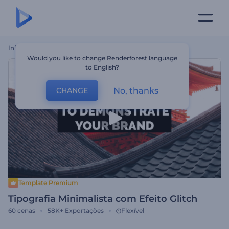
Início
Templates
Tipografia Minimalista Com Efeito Glitch
Would you like to change Renderforest language
to English?
No, thanks
CHANGE
Template Premium
Tipografia Minimalista com Efeito Glitch
60
cenas
58K+
Exportações
Flexível