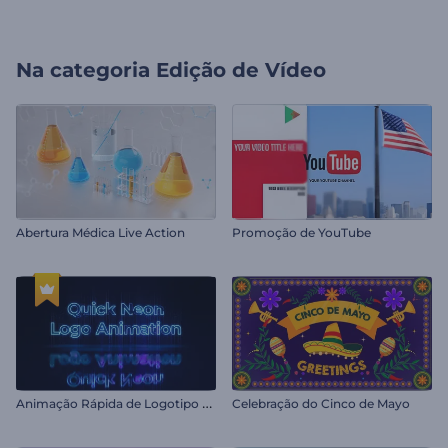
Na categoria
Edição de Vídeo
Abertura Médica Live Action
Promoção de YouTube
A
nimação Rápida de Logotipo Neon
Celebração do Cinco de Mayo